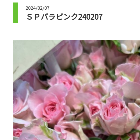
2024/02/07
ＳＰバラピンク240207