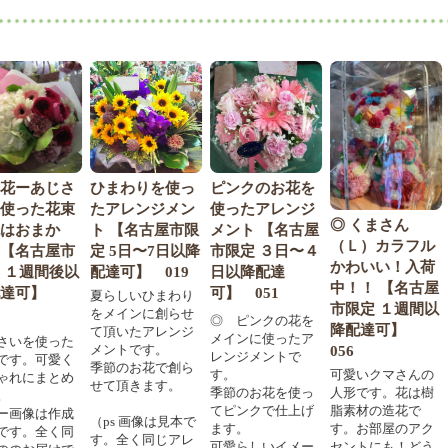
あじさ
ひまわりを使っ
ピンクのお花を
た花束
たアレンジメン
使ったアレンジ
◎ くまさん
◎ 
まか
ト 【名古屋市限
メント 【名古屋
（Ｌ）カラフル
束 
古屋市
定 5日〜7日以降
市限定 ３日〜４
かわいい！入荷
内限
間後以
配達可】 019
日以降配達
中！！ 【名古屋
以降
可】
可】 051
夏らしいひまわり
市限定 １週間以
105
をメインに創らせ
◎ ピンクの花を
降配達可】
て頂いたアレンジ
◎ 赤
メインに使ったア
使った
メントです。
056
す。
レンジメントで
可愛く
季節のお花で創ら
の花
す。
可愛いクマさんの
まとめ
せて頂きます。
文お
季節のお花を使っ
人形です。花は樹
す。
てピンクで仕上げ
脂素材の造花で
は作成
（ps 画像は見本で
（そ
ます。
す。お部屋のアク
全く同
す。全く同じアレ
バラ
可愛らしいイメー
セントにも！どう