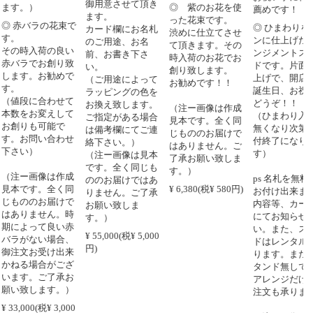
御用意させて頂き
。）
◎ 紫のお花を使
薦めです！
ます。
った花束です。
バラの花束で
◎ ひまわりをメイ
カード欄にお名札
渋めに仕立てさせ
ンに仕上げたアレ
のご用途、お名
て頂きます。その
時入荷の良い
ンジメントスタン
前、お書き下さ
時入荷のお花でお
ラでお創り致
ドです。片面の仕
い。
創り致します。
す。お勧めで
上げで、開店やお
（ご用途によって
お勧めです！！
誕生日、お祝いに
ラッピングの色を
段に合わせて
どうぞ！！
お換え致します。
（注ー画像は作成
をお変えして
（ひまわり入荷が
ご指定がある場合
見本です。全く同
りも可能で
無くなり次第、受
は備考欄にてご連
じもののお届けで
お問い合わせ
付終了になりま
絡下さい。）
はありません。ご
い）
す）
（注ー画像は見本
了承お願い致しま
です。全く同じも
す。）
ー画像は作成
ps 名札を無料にて
ののお届けではあ
です。全く同
¥ 6,380(税¥ 580円)
お付け出来ます。
りません。ご了承
ののお届けで
内容等、カード欄
お願い致しま
りません。時
にてお知らせ下さ
す。）
よって良い赤
い。また、スタン
¥ 55,000(税¥ 5,000
がない場合、
ドはレンタルにな
円)
文お受け出来
ります。また、ス
る場合がござ
タンド無しで上の
す。ご了承お
アレンジだけのご
致します。）
注文も承ります。
00(税¥ 3,000