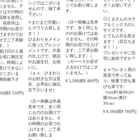
届けで
ンジではございま
ます
ジでお創り致しま
ぞ！お使い下さ
ん。ア
せんので、御了承
す。
い。
◎ 赤
の時の
下さい）
す。
使用し
◎くまさんのカラ
（注ー画像は見本
⚪︎まだまだ可愛い
その
等は、
フルミックスのＬ
です。全く同じも
ヒマワリ入荷しま
赤バ
お花で
サイズです。
ののお届けではあ
す！！
しま
のでお
とても人目を惹き
りません。その時
ひまわりをメイン
す。
了承願
ます！（目立ちま
期のお花で仕上げ
に使ったアレンジ
（値
す！！）
ます。ご了承お願
メントです。片面
本数
の１週
プレゼントやご自
い致します。）
の仕上げで、開店
お創
御注文
宅に如何ですか？
（ガーベラが必ず
やお誕生日、お祝
す。
期によ
入るわけではござ
いに。
下さ
きない
ｐｓウレタン系の
いません。）
（ｐｓ ひまわり
いま
造花で作ってあ
のお好きな方は是
（注
下さ
¥ 5,280(税¥ 480円)
り、軽量で持ち運
非、お早めに御注
見本
びも楽です。
文下さいませ）
じも
（size約 縦40cm×
 550円)
はあ
横30cm×奥行
（注ー画像は作成
期に
30cm）
見本です。全く同
バラ
¥ 8,580(税¥ 780円)
じもののお届けで
御注
はありません。そ
かね
の時期のお花で仕
いま
上げます。ご了承
願い
お願い致しま
¥ 33,0