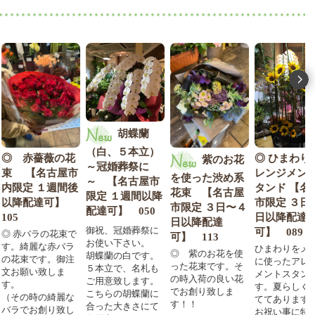
胡蝶蘭
（白、５本立）
赤薔薇の花
◎ ひまわりのア
紫のお花
～冠婚葬祭に
【名古屋市
レンジメント ス
を使った渋め系
～ 【名古屋市
定 １週間後
タンド 【名古屋
花束 【名古屋
限定 １週間以降
配達可】
市限定 ３日〜４
市限定 ３日〜４
配達可】 050
日以降配達
日以降配達
御祝、冠婚葬祭に
可】 089
バラの花束で
可】 113
お使い下さい。
綺麗な赤バラ
ひまわりをメイン
◎ 紫のお花を使
胡蝶蘭の白です。
束です。御注
に使ったアレンジ
った花束です。そ
５本立で、名札も
願い致しま
メントスタンドで
の時入荷の良い花
ご用意致します。
す。夏らしく仕立
でお創り致しま
こちらの胡蝶蘭に
の時の綺麗な
ててあります。
す！！
合った大きさにて
でお創り致し
お祝い事に特にお