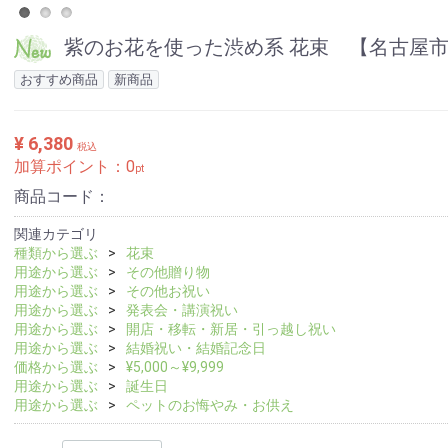
紫のお花を使った渋め系 花束 【名古屋市
おすすめ商品
新商品
¥ 6,380
税込
加算ポイント：
0
pt
商品コード：
関連カテゴリ
種類から選ぶ
花束
用途から選ぶ
その他贈り物
用途から選ぶ
その他お祝い
用途から選ぶ
発表会・講演祝い
用途から選ぶ
開店・移転・新居・引っ越し祝い
用途から選ぶ
結婚祝い・結婚記念日
価格から選ぶ
¥5,000～¥9,999
用途から選ぶ
誕生日
用途から選ぶ
ペットのお悔やみ・お供え