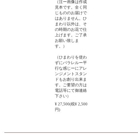
（注ー画像は作成
見本です。全く同
じもののお届けで
はありません。ひ
まわり以外は、そ
の時期のお花で仕
上げます。ご了承
お願い致しま
す。）
（ひまわりを使わ
ずにパラレルー平
行な感じーにアレ
ンジメントスタン
ドもお創り出来ま
す。ご要望の方は
電話等にて御連絡
下さい）
¥ 27,500(税¥ 2,500
円)