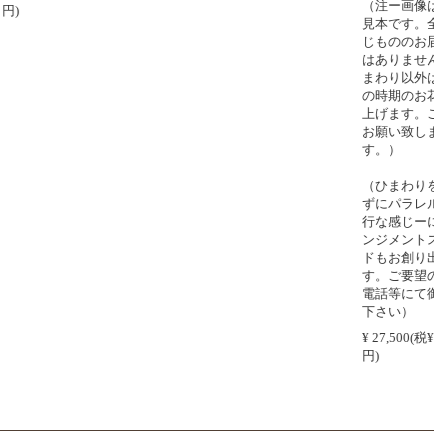
（注ー画像は作成
見本です。全く同
じもののお届けで
はありません。ひ
まわり以外は、そ
の時期のお花で仕
上げます。ご了承
お願い致しま
す。）
（ひまわりを使わ
ずにパラレルー平
行な感じーにアレ
ンジメントスタン
ドもお創り出来ま
す。ご要望の方は
電話等にて御連絡
下さい）
¥ 27,500(税¥ 2,500
円)