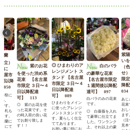
紫陽花ー
いを使っ
）
◎ ひまわりのア
紫のお花
白のバラ
（色はお
レンジメント ス
せ）【名
を使った渋め系
の豪華な花束
市
タンド 【名古屋
限定 １週
花束 【名古屋
【名古屋市限定
降
市限定 ３日〜４
降配達
市限定 ３日〜４
１週間後以降配
日以降配達
034
日以降配達
達可】 097
に
可】 089
可】 113
白バラのみの花束
あじさいを
ひまわりをメイン
です。
花束です。
◎ 紫のお花を使
。
に使ったアレンジ
おしゃれに
った花束です。そ
も
◎ 白薔薇を入れ
メントスタンドで
ます。
の時入荷の良い花
。
て豪華に仕立てま
す。夏らしく仕立
（注ー画像
でお創り致しま
に
した。ワンランク
ててあります。
見本です。
す！！
て
上、それ以上の豪
お祝い事に特にお