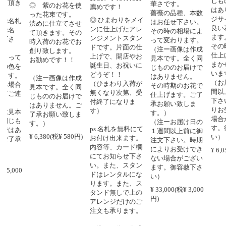
じもののお
き
華さです。
◎ 紫のお花を使
薦めです！
はありませ
薔薇の品種、本数
った花束です。
ジサイはそ
◎ ひまわりをメイ
札
はお任せ下さい。
渋めに仕立てさせ
良い花材を
ンに仕上げたアレ
その時の相場によ
て頂きます。その
ます。花色
ンジメントスタン
って変わります。
時入荷のお花でお
その時期の
ドです。片面の仕
（注ー画像は作成
創り致します。
仕上げます
上げで、開店やお
て
見本です。全く同
お勧めです！！
まかせでご
誕生日、お祝いに
を
じもののお届けで
います。）
どうぞ！！
。
はありません。
（注ー画像は作成
（お届け日
（ひまわり入荷が
合
その時期のお花で
見本です。全く同
間以上前に
無くなり次第、受
連
仕上げます。ご了
じもののお届けで
下さい。時
付終了になりま
承お願い致しま
はありません。ご
りお受けで
す）
本
す。）
了承お願い致しま
場合がござ
も
（注ーお届け日の
す。）
す。御容赦
ps 名札を無料にて
あ
１週間以上前に御
¥ 6,380(税¥ 580円)
い）
お付け出来ます。
承
注文下さい。時期
内容等、カード欄
によりお受けでき
¥ 6,050(税¥
にてお知らせ下さ
ない場合がござい
い。また、スタン
ます。御容赦下さ
0
ドはレンタルにな
い）
ります。また、ス
¥ 33,000(税¥ 3,000
タンド無しで上の
円)
アレンジだけのご
注文も承ります。