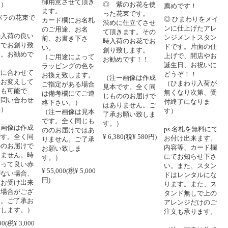
御用意させて頂き
。）
◎ 紫のお花を使
薦めです！
ます。
った花束です。
バラの花束で
◎ ひまわりをメイ
カード欄にお名札
渋めに仕立てさせ
ンに仕上げたアレ
のご用途、お名
て頂きます。その
時入荷の良い
ンジメントスタン
前、お書き下さ
時入荷のお花でお
ラでお創り致
ドです。片面の仕
い。
創り致します。
す。お勧めで
上げで、開店やお
（ご用途によって
お勧めです！！
誕生日、お祝いに
ラッピングの色を
段に合わせて
どうぞ！！
お換え致します。
（注ー画像は作成
をお変えして
（ひまわり入荷が
ご指定がある場合
見本です。全く同
りも可能で
無くなり次第、受
は備考欄にてご連
じもののお届けで
お問い合わせ
付終了になりま
絡下さい。）
はありません。ご
い）
す）
（注ー画像は見本
了承お願い致しま
です。全く同じも
す。）
ー画像は作成
ps 名札を無料にて
ののお届けではあ
です。全く同
¥ 6,380(税¥ 580円)
お付け出来ます。
りません。ご了承
ののお届けで
内容等、カード欄
お願い致しま
りません。時
にてお知らせ下さ
す。）
よって良い赤
い。また、スタン
¥ 55,000(税¥ 5,000
がない場合、
ドはレンタルにな
円)
文お受け出来
ります。また、ス
る場合がござ
タンド無しで上の
す。ご了承お
アレンジだけのご
致します。）
注文も承ります。
00(税¥ 3,000