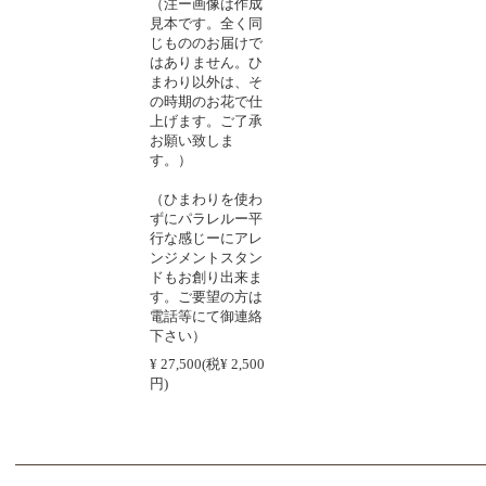
（注ー画像は作成
見本です。全く同
じもののお届けで
はありません。ひ
まわり以外は、そ
の時期のお花で仕
上げます。ご了承
お願い致しま
す。）
（ひまわりを使わ
ずにパラレルー平
行な感じーにアレ
ンジメントスタン
ドもお創り出来ま
す。ご要望の方は
電話等にて御連絡
下さい）
¥ 27,500(税¥ 2,500
円)