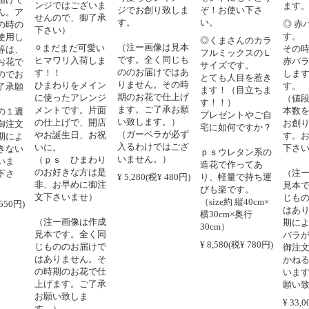
ンジではございま
ます
ジでお創り致しま
ぞ！お使い下さ
ん。ア
せんので、御了承
す。
い。
◎ 赤
の時の
下さい）
す。
使用し
◎くまさんのカラ
（注ー画像は見本
⚪︎まだまだ可愛い
その
等は、
フルミックスのＬ
です。全く同じも
ヒマワリ入荷しま
赤バ
お花で
サイズです。
ののお届けではあ
す！！
しま
のでお
とても人目を惹き
りません。その時
ひまわりをメイン
す。
了承願
ます！（目立ちま
期のお花で仕上げ
に使ったアレンジ
（値
す！！）
ます。ご了承お願
メントです。片面
本数
の１週
プレゼントやご自
い致します。）
の仕上げで、開店
お創
御注文
宅に如何ですか？
（ガーベラが必ず
やお誕生日、お祝
す。
期によ
入るわけではござ
いに。
下さ
きない
ｐｓウレタン系の
いません。）
（ｐｓ ひまわり
いま
造花で作ってあ
のお好きな方は是
（注
下さ
¥ 5,280(税¥ 480円)
り、軽量で持ち運
非、お早めに御注
見本
びも楽です。
文下さいませ）
じも
（size約 縦40cm×
 550円)
はあ
横30cm×奥行
（注ー画像は作成
期に
30cm）
見本です。全く同
バラ
¥ 8,580(税¥ 780円)
じもののお届けで
御注
はありません。そ
かね
の時期のお花で仕
いま
上げます。ご了承
願い
お願い致しま
¥ 33,0
す。）