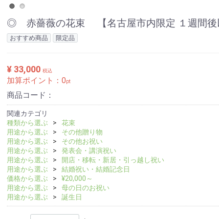
◎ 赤薔薇の花束 【名古屋市内限定 １週間後以
おすすめ商品
限定品
¥ 33,000
税込
加算ポイント：
0
pt
商品コード：
関連カテゴリ
種類から選ぶ
花束
用途から選ぶ
その他贈り物
用途から選ぶ
その他お祝い
用途から選ぶ
発表会・講演祝い
用途から選ぶ
開店・移転・新居・引っ越し祝い
用途から選ぶ
結婚祝い・結婚記念日
価格から選ぶ
¥20,000～
用途から選ぶ
母の日のお祝い
用途から選ぶ
誕生日