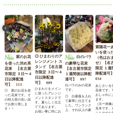
紫陽花ー
いを使っ
）
◎ ひまわりのア
紫のお花
白のバラ
（色はお
レンジメント ス
せ）【名
を使った渋め系
の豪華な花束
市
タンド 【名古屋
限定 １週
花束 【名古屋
【名古屋市限定
降
市限定 ３日〜４
降配達
市限定 ３日〜４
１週間後以降配
日以降配達
034
日以降配達
達可】 097
に
可】 089
可】 113
白バラのみの花束
あじさいを
ひまわりをメイン
です。
花束です。
◎ 紫のお花を使
。
に使ったアレンジ
おしゃれに
った花束です。そ
も
◎ 白薔薇を入れ
メントスタンドで
ます。
の時入荷の良い花
。
て豪華に仕立てま
す。夏らしく仕立
（注ー画像
でお創り致しま
に
した。ワンランク
ててあります。
見本です。
す！！
て
上、それ以上の豪
お祝い事に特にお
じもののお