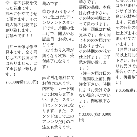
き
華さです。
◎ 紫のお花を使
薦めです！
はありませ
薔薇の品種、本数
った花束です。
ジサイはそ
◎ ひまわりをメイ
札
はお任せ下さい。
渋めに仕立てさせ
良い花材を
ンに仕上げたアレ
その時の相場によ
て頂きます。その
ます。花色
ンジメントスタン
って変わります。
時入荷のお花でお
その時期の
ドです。片面の仕
（注ー画像は作成
創り致します。
仕上げます
上げで、開店やお
て
見本です。全く同
お勧めです！！
まかせでご
誕生日、お祝いに
を
じもののお届けで
います。）
どうぞ！！
。
はありません。
（注ー画像は作成
（お届け日
（ひまわり入荷が
合
その時期のお花で
見本です。全く同
間以上前に
無くなり次第、受
連
仕上げます。ご了
じもののお届けで
下さい。時
付終了になりま
承お願い致しま
はありません。ご
りお受けで
す）
本
す。）
了承お願い致しま
場合がござ
も
（注ーお届け日の
す。）
す。御容赦
ps 名札を無料にて
あ
１週間以上前に御
¥ 6,380(税¥ 580円)
い）
お付け出来ます。
承
注文下さい。時期
内容等、カード欄
によりお受けでき
¥ 6,050(税¥
にてお知らせ下さ
ない場合がござい
い。また、スタン
ます。御容赦下さ
0
ドはレンタルにな
い）
ります。また、ス
¥ 33,000(税¥ 3,000
タンド無しで上の
円)
アレンジだけのご
注文も承ります。