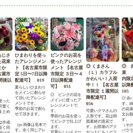
あじさ
ひまわりを使っ
ピンクのお花を
た花束
たアレンジメン
使ったアレンジ
◎ くまさん
◎ 
まか
ト 【名古屋市限
メント 【名古屋
（Ｌ）カラフル
束 
古屋市
定 5日〜7日以降
市限定 ３日〜４
かわいい！入荷
内限
間後以
配達可】 019
日以降配達
中！！ 【名古屋
以降
可】
可】 051
夏らしいひまわり
市限定 １週間以
105
をメインに創らせ
◎ ピンクの花を
降配達可】
て頂いたアレンジ
◎ 赤
メインに使ったア
使った
メントです。
056
す。
レンジメントで
可愛く
季節のお花で創ら
の花
す。
可愛いクマさんの
まとめ
せて頂きます。
文お
季節のお花を使っ
人形です。花は樹
す。
てピンクで仕上げ
脂素材の造花で
は作成
（ps 画像は見本で
（そ
ます。
す。お部屋のアク
全く同
す。全く同じアレ
バラ
可愛らしいイメー
セントにも！どう
届けで