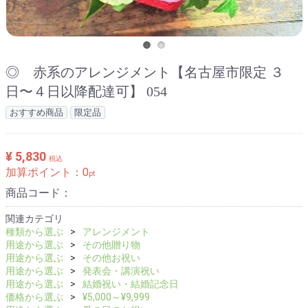
◎ 赤系のアレンジメント【名古屋市限定 ３
日〜４日以降配達可】 054
おすすめ商品
限定品
¥ 5,830
税込
加算ポイント：
0
pt
商品コード：
関連カテゴリ
種類から選ぶ
アレンジメント
用途から選ぶ
その他贈り物
用途から選ぶ
その他お祝い
用途から選ぶ
発表会・講演祝い
用途から選ぶ
結婚祝い・結婚記念日
価格から選ぶ
¥5,000～¥9,999