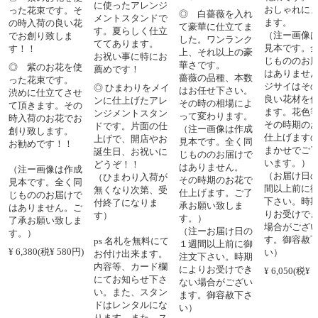
に使ったアレンジ
おしゃれに
った花束です。そ
◎ 白薔薇を入れ
メントスタンドで
ます。
の時入荷の良い花
て豪華に仕立てま
す。夏らしく仕立
（注ー画像
でお創り致しま
した。ワンランク
ててあります。
見本です。
す！！
上、それ以上の豪
お祝い事に特にお
じもののお
華さです。
◎ 紫のお花を使
薦めです！
はありませ
薔薇の品種、本数
った花束です。
ジサイはそ
◎ ひまわりをメイ
はお任せ下さい。
渋めに仕立てさせ
良い花材を
ンに仕上げたアレ
その時の相場によ
て頂きます。その
ます。花色
ンジメントスタン
って変わります。
時入荷のお花でお
その時期の
ドです。片面の仕
（注ー画像は作成
創り致します。
仕上げます
上げで、開店やお
見本です。全く同
お勧めです！！
まかせでご
誕生日、お祝いに
じもののお届けで
います。）
どうぞ！！
はありません。
（注ー画像は作成
（お届け日
（ひまわり入荷が
その時期のお花で
見本です。全く同
間以上前に
無くなり次第、受
仕上げます。ご了
じもののお届けで
下さい。時
付終了になりま
承お願い致しま
はありません。ご
りお受けで
す）
す。）
了承お願い致しま
場合がござ
（注ーお届け日の
す。）
す。御容赦
ps 名札を無料にて
１週間以上前に御
¥ 6,380(税¥ 580円)
い）
お付け出来ます。
注文下さい。時期
内容等、カード欄
によりお受けでき
¥ 6,050(税¥ 
にてお知らせ下さ
ない場合がござい
い。また、スタン
ます。御容赦下さ
ドはレンタルにな
い）
ります。また、ス