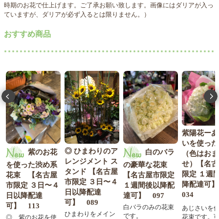
時期のお花で仕上げます。ご了承お願い致します。画像にはダリアが入っ
ていますが、ダリアが必ず入るとは限りません。）
おすすめ商品
紫陽花ーあ
いを使った
◎ ひまわりのア
紫のお花
白のバラ
（色はおま
レンジメント ス
せ）【名古
を使った渋め系
の豪華な花束
タンド 【名古屋
限定 １週
花束 【名古屋
【名古屋市限定
降
市限定 ３日〜４
降配達可
市限定 ３日〜４
１週間後以降配
日以降配達
034
日以降配達
達可】 097
可】 089
可】 113
白バラのみの花束
あじさいを
ひまわりをメイン
です。
花束です。
◎ 紫のお花を使