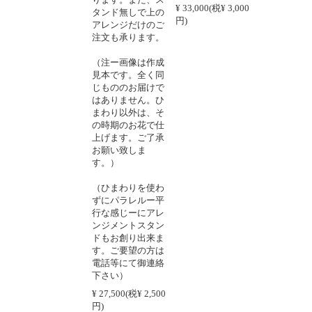
¥ 33,000(税¥ 3,000
タンド無しで上の
円)
アレンジだけのご
注文も承ります。
（注ー画像は作成
見本です。全く同
じもののお届けで
はありません。ひ
まわり以外は、そ
の時期のお花で仕
上げます。ご了承
お願い致しま
す。）
（ひまわりを使わ
ずにパラレルー平
行な感じーにアレ
ンジメントスタン
ドもお創り出来ま
す。ご要望の方は
電話等にて御連絡
下さい）
¥ 27,500(税¥ 2,500
円)